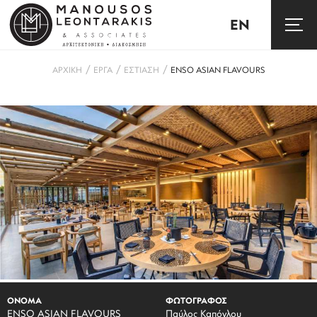
EN
/
/
/
ΑΡΧΙΚΗ
ΕΡΓΑ
ΕΣΤΙΑΣΗ
ENSO ASIAN FLAVOURS
ΟΝΟΜΑ
ΦΩΤΟΓΡΑΦΟΣ
ENSO ASIAN FLAVOURS
Παύλος Καπόγλου