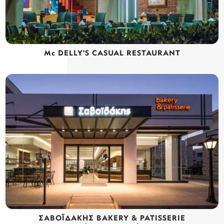
Mc DELLY'S CASUAL RESTAURANT
ΣΑΒΟΪΔΑΚΗΣ BAKERY & PATISSERIE