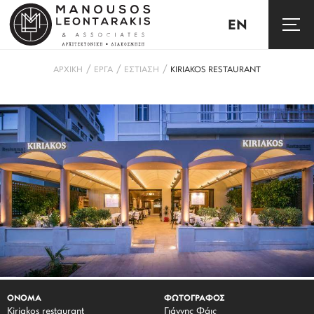
EN
/
/
/
ΑΡΧΙΚΗ
ΕΡΓΑ
ΕΣΤΙΑΣΗ
KIRIAKOS RESTAURANT
ΟΝΟΜΑ
ΦΩΤΟΓΡΑΦΟΣ
Kiriakos restaurant
Γιάννης Φάις