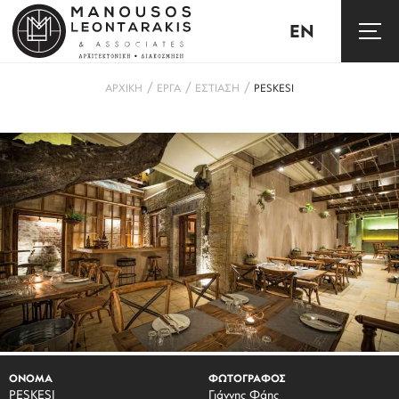
EN
/
/
/
ΑΡΧΙΚΗ
ΕΡΓΑ
ΕΣΤΙΑΣΗ
PESKESI
ΟΝΟΜΑ
ΦΩΤΟΓΡΑΦΟΣ
PESKESI
Γιάννης Φάης